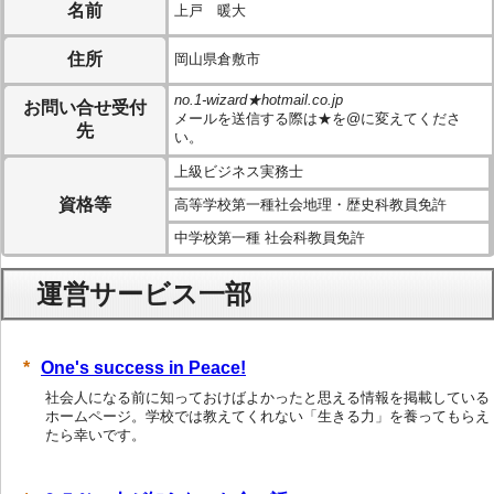
名前
上戸 暖大
住所
岡山県倉敷市
no.1-wizard★hotmail.co.jp
お問い合せ受付
メールを送信する際は★を@に変えてくださ
先
い。
上級ビジネス実務士
資格等
高等学校第一種社会地理・歴史科教員免許
中学校第一種 社会科教員免許
運営サービス一部
One's success in Peace!
社会人になる前に知っておけばよかったと思える情報を掲載している
ホームページ。学校では教えてくれない「生きる力」を養ってもらえ
たら幸いです。