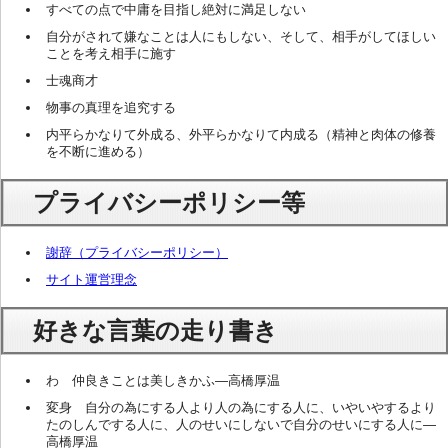
すべての点で中庸を目指し絶対に満足しない
自分がされて嫌なことは人にもしない、そして、相手がしてほしい
ことを考え相手に施す
士魂商才
物事の真理を追究する
内平らかなりて外成る、外平らかなりて内成る（精神と肉体の修養
を不断に進める）
プライバシーポリシー等
謝辞（プライバシーポリシー）
サイト運営理念
好きな言葉の走り書き
わ 仲良きことは美しきかふ―高橋厚温
変身 自分の為にする人より人の為にする人に、いやいやするより
たのしんでする人に、人のせいにしないで自分のせいにする人に―
高橋厚温