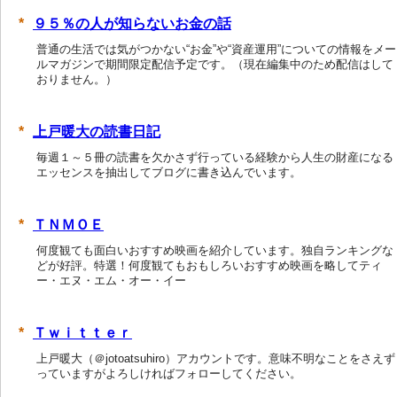
９５％の人が知らないお金の話
普通の生活では気がつかない“お金”や“資産運用”についての情報をメー
ルマガジンで期間限定配信予定です。（現在編集中のため配信はして
おりません。）
上戸暖大の読書日記
毎週１～５冊の読書を欠かさず行っている経験から人生の財産になる
エッセンスを抽出してブログに書き込んでいます。
ＴＮＭＯＥ
何度観ても面白いおすすめ映画を紹介しています。独自ランキングな
どが好評。特選！何度観てもおもしろいおすすめ映画を略してティ
ー・エヌ・エム・オー・イー
Ｔｗｉｔｔｅｒ
上戸暖大（＠jotoatsuhiro）アカウントです。意味不明なことをさえず
っていますがよろしければフォローしてください。