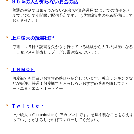
９５％の人が知らないお金の話
普通の生活では気がつかない“お金”や“資産運用”についての情報をメー
ルマガジンで期間限定配信予定です。（現在編集中のため配信はして
おりません。）
上戸暖大の読書日記
毎週１～５冊の読書を欠かさず行っている経験から人生の財産になる
エッセンスを抽出してブログに書き込んでいます。
ＴＮＭＯＥ
何度観ても面白いおすすめ映画を紹介しています。独自ランキングな
どが好評。特選！何度観てもおもしろいおすすめ映画を略してティ
ー・エヌ・エム・オー・イー
Ｔｗｉｔｔｅｒ
上戸暖大（＠jotoatsuhiro）アカウントです。意味不明なことをさえず
っていますがよろしければフォローしてください。