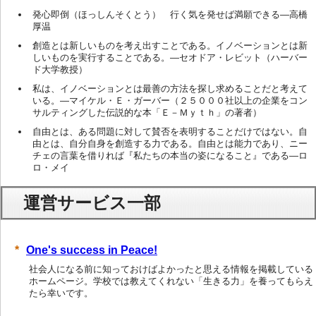
発心即倒（ほっしんそくとう） 行く気を発せば満願できる―高橋
厚温
創造とは新しいものを考え出すことである。イノベーションとは新
しいものを実行することである。―セオドア・レビット（ハーバー
ド大学教授）
私は、イノベーションとは最善の方法を探し求めることだと考えて
いる。―マイケル・Ｅ・ガーバー（２５０００社以上の企業をコン
サルティングした伝説的な本「Ｅ－Ｍｙｔｈ」の著者）
自由とは、ある問題に対して賛否を表明することだけではない。自
由とは、自分自身を創造する力である。自由とは能力であり、ニー
チェの言葉を借りれば『私たちの本当の姿になること』である―ロ
ロ・メイ
運営サービス一部
One's success in Peace!
社会人になる前に知っておけばよかったと思える情報を掲載している
ホームページ。学校では教えてくれない「生きる力」を養ってもらえ
たら幸いです。