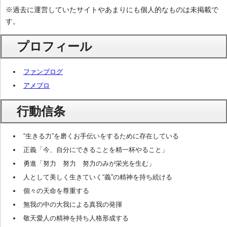
※過去に運営していたサイトやあまりにも個人的なものは未掲載で
す。
プロフィール
ファンブログ
アメブロ
行動信条
“生きる力”を磨くお手伝いをするために存在している
正義「今、自分にできることを精一杯やること」
勇進「努力 努力 努力のみが栄光を生む」
人として美しく生きていく“義”の精神を持ち続ける
個々の天命を尊重する
無我の中の大我による真我の発揮
敬天愛人の精神を持ち人格形成する